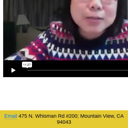
Email
475 N. Whisman Rd #200; Mountain View, CA
94043